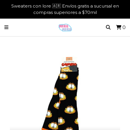
Sweaters con lore 🇦🇷 Envíos gratis a sucursal en
compras superiores a $70mil
0