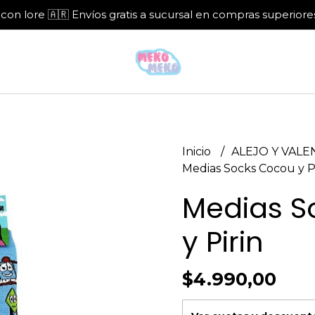
con lore 🇦🇷 Envíos gratis a sucursal en compras superiore
Inicio
ALEJO Y VAL
Medias Socks Cocou y P
Medias S
y Pirin
$4.990,00