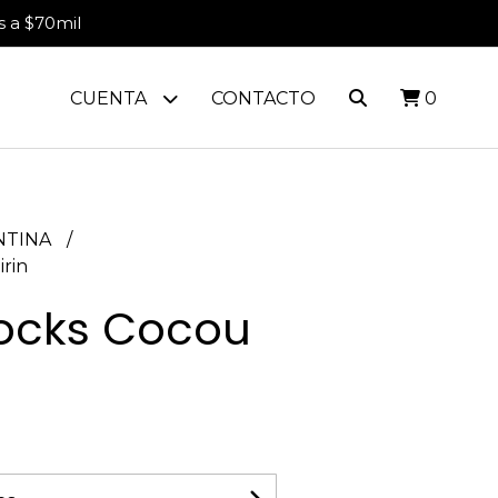
s a $70mil
CUENTA
CONTACTO
0
ENTINA
irin
ocks Cocou