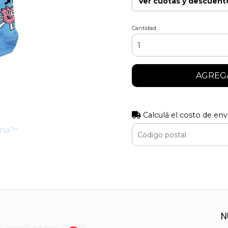
Ver cuotas y descuent
Cantidad
AGREGA
Calculá el costo de env
tina™
N